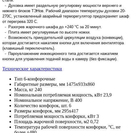
стали.
- Духовка имеет раздельную регулировку мощности верхнего и
нижнего блоков ТЭНов. Рабочий диапазон температуры духовки 20-
270С, установленный аварийный терморегулятор предохраняет шкаф
от перегрева 320 С.
- Разогрев жарочного шкафа до +240 °C за 20 минут.
- Плита имеет регулируемые по высоте ножки.
- Возможность принудительной циркуляции воздуха (конвекции),
которая достигается нажатием кнопки для включения вентилятора
(клавишный переключатель).
- Пароувлажнение инжекционного типа достигается нажатием
кнопки для управления подачей воды в камеру (без фиксации).
Технические характеристики
Тип
6-конфорочные
Габаритные размеры, мм
1475x933x860
Масса, кг
240
Номинальная потребляемая мощность, кВт
23,9
Номинальное напряжение, В
400
Количество конфорок, шт.
6
Размеры конфорок, мм
295x417
Потребляемая мощность конфорки, кВт
3
Площадь жарочной поверхности, м2
0,72
Температура рабочей поверхности конфорки, °C, не
более
+480