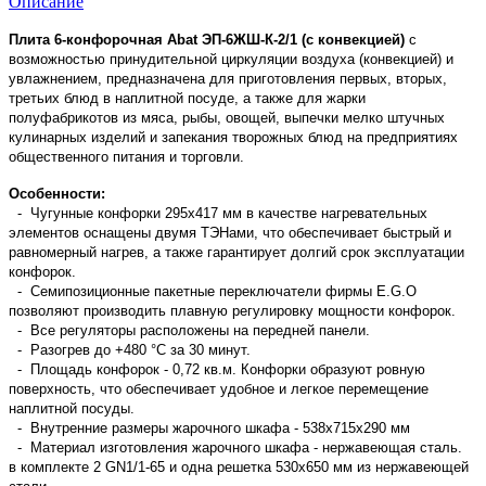
Описание
Плита 6-конфорочная Abat ЭП-6ЖШ-К-2/1 (с конвекцией)
с
возможностью принудительной циркуляции воздуха (конвекцией) и
увлажнением, предназначена для приготовления первых, вторых,
третьих блюд в наплитной посуде, а также для жарки
полуфабрикотов из мяса, рыбы, овощей, выпечки мелко штучных
кулинарных изделий и запекания творожных блюд на предприятиях
общественного питания и торговли.
Особенности:
- Чугунные конфорки 295х417 мм
в качестве нагревательных
элементов оснащены двумя ТЭНами, что обеспечивает быстрый и
равномерный нагрев, а также гарантирует долгий срок эксплуатации
конфорок.
- Семипозиционные пакетные переключатели фирмы E.G.O
позволяют производить плавную регулировку мощности конфорок.
- Все регуляторы расположены на передней панели.
- Разогрев до +480 °C за 30 минут.
- Площадь конфорок - 0,72 кв.м. Конфорки образуют ровную
поверхность, что обеспечивает удобное и легкое перемещение
наплитной посуды.
- Внутренние размеры жарочного шкафа -
538x715x290 мм
- Материал изготовления жарочного шкафа -
нержавеющая сталь.
в комплекте
2 GN1/1-65 и одна решетка 530x650 мм из нержавеющей