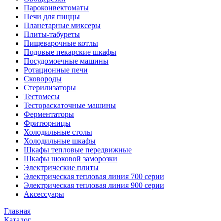
Пароконвектоматы
Печи для пиццы
Планетарные миксеры
Плиты-табуреты
Пищеварочные котлы
Подовые пекарские шкафы
Посудомоечные машины
Ротационные печи
Сковороды
Стерилизаторы
Тестомесы
Тестораскаточные машины
Ферментаторы
Фритюрницы
Холодильные столы
Холодильные шкафы
Шкафы тепловые передвижные
Шкафы шоковой заморозки
Электрические плиты
Электрическая тепловая линия 700 серии
Электрическая тепловая линия 900 серии
Аксессуары
Главная
Каталог