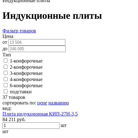
Индукционные плиты
Индукционные плиты
Фильтр товаров
Цена
от
до
Тип
1-конфорочные
2-конфорочные
3-конфорочные
4-конфорочные
6-конфорочные
подставки
37 товаров
сортировать по:
цене
названию
вид:
Плита индукционная КИП-27Н-3,5
84 211 руб.
шт
шт