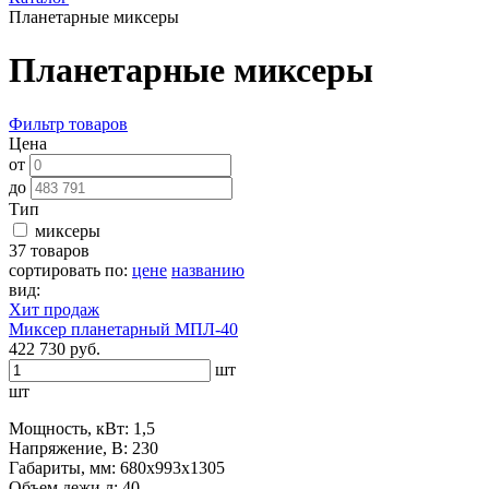
Планетарные миксеры
Планетарные миксеры
Фильтр товаров
Цена
от
до
Тип
миксеры
37 товаров
сортировать по:
цене
названию
вид:
Хит продаж
Миксер планетарный МПЛ-40
422 730 руб.
шт
шт
Мощность, кВт: 1,5
Напряжение, В: 230
Габариты, мм: 680х993х1305
Объем дежи,л: 40