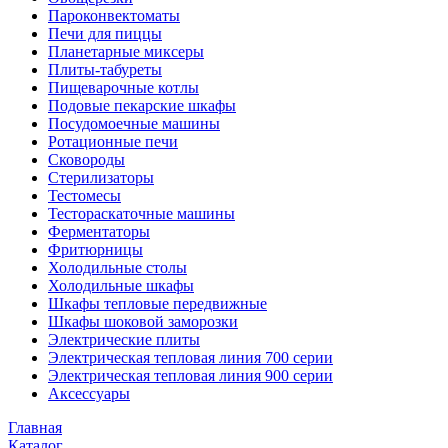
Пароконвектоматы
Печи для пиццы
Планетарные миксеры
Плиты-табуреты
Пищеварочные котлы
Подовые пекарские шкафы
Посудомоечные машины
Ротационные печи
Сковороды
Стерилизаторы
Тестомесы
Тестораскаточные машины
Ферментаторы
Фритюрницы
Холодильные столы
Холодильные шкафы
Шкафы тепловые передвижные
Шкафы шоковой заморозки
Электрические плиты
Электрическая тепловая линия 700 серии
Электрическая тепловая линия 900 серии
Аксессуары
Главная
Каталог