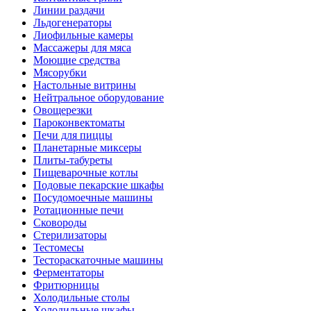
Линии раздачи
Льдогенераторы
Лиофильные камеры
Массажеры для мяса
Моющие средства
Мясорубки
Настольные витрины
Нейтральное оборудование
Овощерезки
Пароконвектоматы
Печи для пиццы
Планетарные миксеры
Плиты-табуреты
Пищеварочные котлы
Подовые пекарские шкафы
Посудомоечные машины
Ротационные печи
Сковороды
Стерилизаторы
Тестомесы
Тестораскаточные машины
Ферментаторы
Фритюрницы
Холодильные столы
Холодильные шкафы