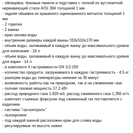
- облицовка, боковые панели и подставка с полкой из аустенитной
нержавеющей стали AISI 304 толщиной 1 мм
- задняя обшивка из крашеного оцинкованного металла толщиной 1
мм
- 2 горелки
- 2 ванны
- кран залива воды
- внутренние размеры каждой ванны 310х510х170 мм
- объем воды, заливаемый в каждую ванну до максимального уровня
для кипячения - 19 л
- объем воды, заливаемый в каждую ванну до максимального уровня
для варки - 14 л
- в комплекте 4 гастроемкости GN 1/2-150
- количество продукта, загружаемого в каждую гастроемкость - 4,5 кг
- разогрев воды до температуры кипения за 30 минут
- возможность работы как на природном, так и на сжиженном газе
-
полная газовая мощность 17,2 кВт
- расход природного газа 1,820 м3, расход сжиженного газа 1,356 кг/ч
- комплект съемных форсунок под сжиженный газ поставляется с
изделием
- система "газ-контроль"
- пьезорозжиг
- под каждой ванной расположен кран для слива воды
- регулируемые по высоте ножки.