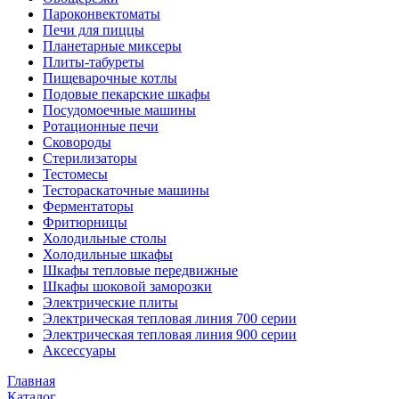
Пароконвектоматы
Печи для пиццы
Планетарные миксеры
Плиты-табуреты
Пищеварочные котлы
Подовые пекарские шкафы
Посудомоечные машины
Ротационные печи
Сковороды
Стерилизаторы
Тестомесы
Тестораскаточные машины
Ферментаторы
Фритюрницы
Холодильные столы
Холодильные шкафы
Шкафы тепловые передвижные
Шкафы шоковой заморозки
Электрические плиты
Электрическая тепловая линия 700 серии
Электрическая тепловая линия 900 серии
Аксессуары
Главная
Каталог