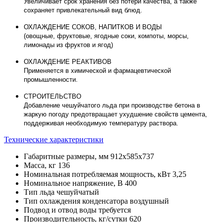
Увеличивает срок хранения без потери качества, а также
сохраняет привлекательный вид блюд.
ОХЛАЖДЕНИЕ СОКОВ, НАПИТКОВ И ВОДЫ
(овощные, фруктовые, ягодные соки, компоты, морсы,
лимонады из фруктов и ягод)
ОХЛАЖДЕНИЕ РЕАКТИВОВ
Применяется в химической и фармацевтической
промышленности.
СТРОИТЕЛЬСТВО
Добавление чешуйчатого льда при производстве бетона в
жаркую погоду предотвращает ухудшение свойств цемента,
поддерживая необходимую температуру раствора.
Технические характеристики
Габаритные размеры, мм
912х585х737
Масса, кг
136
Номинальная потребляемая мощность, кВт
3,25
Номинальное напряжение, В
400
Тип льда
чешуйчатый
Тип охлаждения конденсатора
воздушный
Подвод и отвод воды
требуется
Производительность, кг/сутки
620