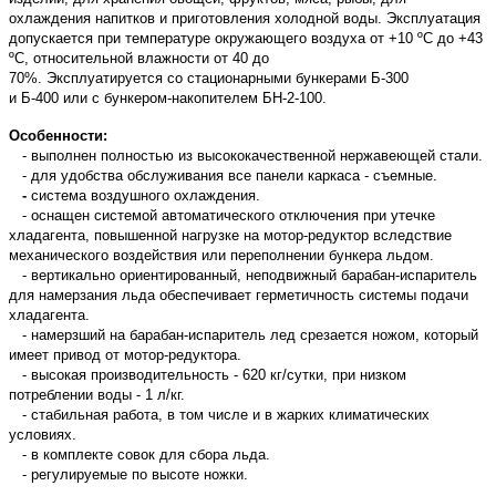
охлаждения напитков и приготовления холодной воды.
Эксплуатация
допускается при температуре окружающего воздуха от +10 ºС до +43
ºС, относительной влажности от 40 до
70%. Эксплуатируется со стационарными бункерами Б-300
и
Б-400 или с бункером-накопителем БН-2-100.
Особенности:
- выполнен полностью из высококачественной нержавеющей стали.
- для удобства обслуживания все панели каркаса - съемные.
-
система воздушного охлаждения.
- оснащен системой автоматического отключения
при
утечке
хладагента, повышенной нагрузке на мотор-редуктор вследствие
механического воздействия или
переполнении бункера льдом.
-
вертикально ориентированный, неподвижный барабан-испаритель
для намерзания льда обеспечивает герметичность системы подачи
хладагента.
- намерзший на барабан-испаритель лед срезается ножом, который
имеет привод от мотор-редуктора.
- высокая производительность - 620 кг/сутки, при низком
потреблении воды - 1 л/кг.
- стабильная работа, в том числе и в жарких климатических
условиях.
- в комплекте совок для сбора льда.
- регулируемые по высоте ножки.