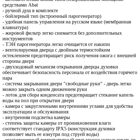
средствами Abat
- ручной душ в комплекте
- бойлерный тип (встроенный парогенератор)
- удобная панель управления на русском языке (мембранная
клавиатура)
- жировой фильтр легко снимается без дополнительных
инструментов
- ТЭН парогенератора легко очищается от накипи
- вентилируемая дверца с двойным термостойким
остеклением предотвращает риск получения ожога с внешней
стороны двери
- двухходовый механизм открывания дверцы духовки
обеспечивает безопасность персонала от воздействия горячего
пара
- система закрывания двери "свободные руки" - дверь легко
можно закрыть одним движением руки
- лоток для сбора конденсата предотвращает стекание капель
воды на пол при открытии двери
- камера с закругленными внутренними углами для удобства
эксплуатации и обслуживания
- внутренняя подсветка камеры
- степень защиты камеры от проникновения влаги
соответствует стандарту IPX5 (конструкция духовки
позволяет мыть ее изнутри под струей воды)
- многоточечный температурный щуп можно использовать со