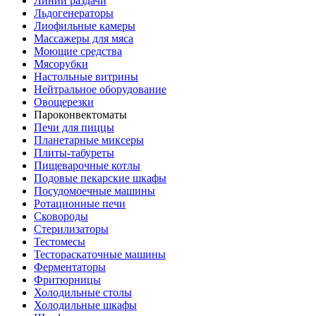
Линии раздачи
Льдогенераторы
Лиофильные камеры
Массажеры для мяса
Моющие средства
Мясорубки
Настольные витрины
Нейтральное оборудование
Овощерезки
Пароконвектоматы
Печи для пиццы
Планетарные миксеры
Плиты-табуреты
Пищеварочные котлы
Подовые пекарские шкафы
Посудомоечные машины
Ротационные печи
Сковороды
Стерилизаторы
Тестомесы
Тестораскаточные машины
Ферментаторы
Фритюрницы
Холодильные столы
Холодильные шкафы