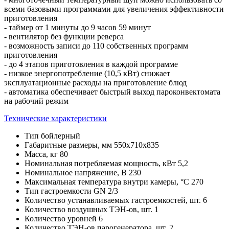
всеми базовыми программами для увеличения эффективности
приготовления
- таймер от 1 минуты до 9 часов 59 минут
- вентилятор без функции реверса
- возможность записи до 110 собственных программ
приготовления
- до 4 этапов приготовления в каждой программе
- низкое энергопотребление (10,5 кВт) снижает
эксплуатационные расходы на приготовление блюд
- автоматика обеспечивает быстрый выход пароконвектомата
на рабочий режим
Технические характеристики
Тип
бойлерный
Габаритные размеры, мм
550х710х835
Масса, кг
80
Номинальная потребляемая мощность, кВт
5,2
Номинальное напряжение, В
230
Максимальная температура внутри камеры, °C
270
Тип гастроемкости
GN 2/3
Количество устанавливаемых гастроемкостей, шт.
6
Количество воздушных ТЭН-ов, шт.
1
Количество уровней
6
Количество ТЭН-ов парогенератора, шт.
2