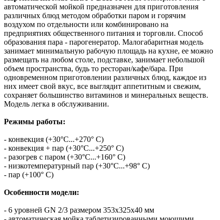
автоматической мойкой предназначен для приготовления
различных блюд методом обработки паром и горячим
воздухом по отдельности или комбинировано на
предприятиях общественного питания и торговли. Способ
образования пара - парогенератор. Малогабаритная модель
занимает минимальную рабочую площадь на кухне, ее можно
размещать на любом столе, подставке, занимает небольшой
объем пространства, будь то ресторан/кафе/бара. При
одновременном приготовлении различных блюд, каждое из
них имеет свой вкус, все выглядит аппетитным и свежим,
сохраняет большинство витаминов и минеральных веществ.
Модель легка в обслуживании.
Режимы работы:
- конвекция (+30°С...+270° С)
- конвекция + пар (+30°С...+250° С)
- разогрев с паром (+30°С...+160° С)
- низкотемпературный пар (+30°С...+98° С)
- пар (+100° С)
Особенности модели:
- 6 уровней GN 2/3 размером 353x325x40 мм
- автоматическая мойка таблетизированными моющими